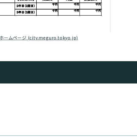
ジ (city.meguro.tokyo.jp)