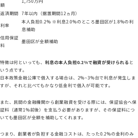
1,750万円
額
返済期間
7年以内（据置期間12ヵ月）
本人負担0.2% ※利息2.0%のところ墨田区が1.8%の利
利率
息補助
信用保証
墨田区が全額補助
料
特徴は何といっても、
利息の本人負担0.2%で融資が受けられる
と
いう点です。
日本政策金融公庫で借入する場合は、2%~3%台で利息が発生しま
すが、それと比べてもかなり低金利で借入が可能です。
また、民間の金融機関から創業融資を受ける際には、保証協会へ保
証料（通常1%前後）を支払う必要がありますが、その保証料につ
いても墨田区が全額を補助してくれます。
つまり、創業者が負担する金融コストは、たった0.2%の金利のみ