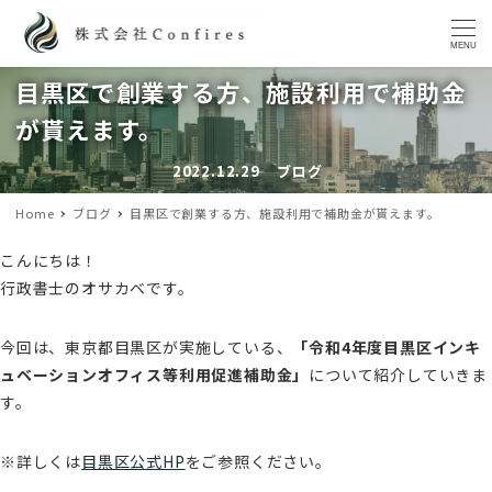
MENU
目黒区で創業する方、施設利用で補助金
が貰えます。
2022.12.29
ブログ
投稿日
カテゴリー
Home
ブログ
目黒区で創業する方、施設利用で補助金が貰えます。
こんにちは！
行政書士のオサカベです。
今回は、東京都目黒区が実施している、
「令和4年度目黒区インキ
ュベーションオフィス等利用促進補助金」
について紹介していきま
す。
※詳しくは
目黒区公式HP
をご参照ください。