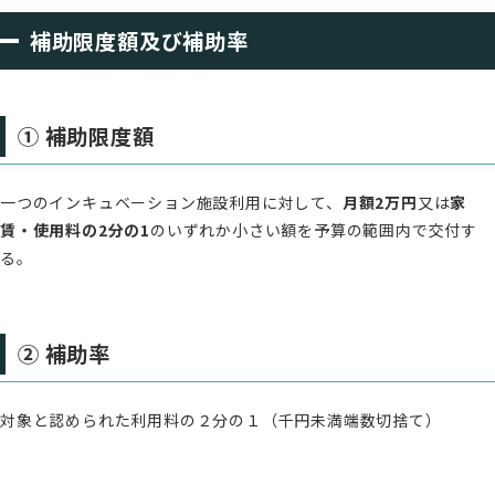
補助限度額及び補助率
① 補助限度額
一つのインキュベーション施設利用に対して、
月額2万円
又は
家
賃・使用料の2分の1
のいずれか小さい額を予算の範囲内で交付す
る。
② 補助率
対象と認められた利用料の２分の１（千円未満端数切捨て）