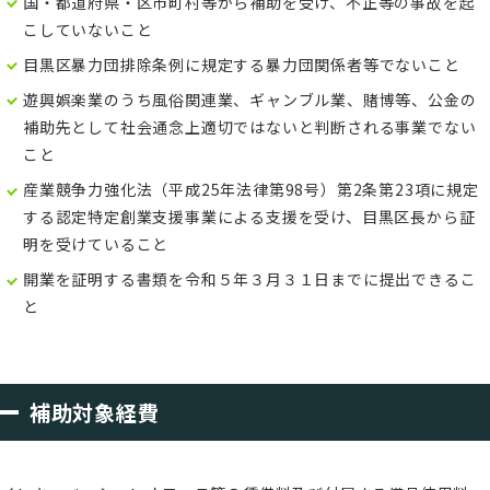
国・都道府県・区市町村等から補助を受け、不正等の事故を起
こしていないこと
目黒区暴力団排除条例に規定する暴力団関係者等でないこと
遊興娯楽業のうち風俗関連業、ギャンブル業、賭博等、公金の
補助先として社会通念上適切ではないと判断される事業でない
こと
産業競争力強化法（平成25年法律第98号）第2条第23項に規定
する認定特定創業支援事業による支援を受け、目黒区長から証
明を受けていること
開業を証明する書類を令和５年３月３１日までに提出できるこ
と
補助対象経費