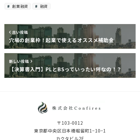
創業融資
融資
古い投稿
穴場の創業枠！起業で使えるオススメ補助金
新しい投稿
【決算書入門】PLとBSっていったい何なの！？
〒103-0012
東京都中央区日本橋堀留町1−10−1
カクタビル2F