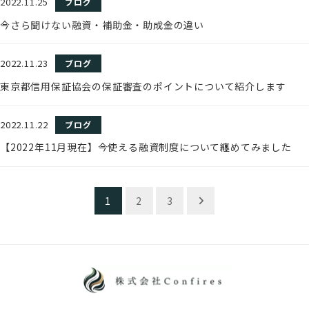
2022.11.25
ブログ
今さら聞けない融資・補助金・助成金の違い
2022.11.23
ブログ
東京都信用保証協会の保証審査のポイントについて紹介します
2022.11.22
ブログ
【2022年11月現在】今使える融資制度について纏めてみました
投
1
2
3
稿
ナ
ビ
ゲ