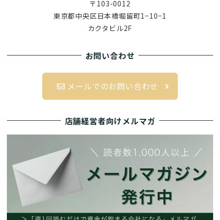
ー
〒103-0012
シ
東京都中央区日本橋堀留町1−10−1
カクタビル2F
ョ
ン
お問い合わせ
メールでのお問い合わせ
店舗経営者向けメルマガ